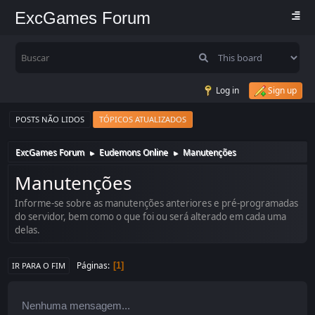
ExcGames Forum
Log in
Sign up
POSTS NÃO LIDOS
TÓPICOS ATUALIZADOS
ExcGames Forum
Eudemons Online
Manutenções
►
►
Manutenções
Informe-se sobre as manutenções anteriores e pré-programadas
do servidor, bem como o que foi ou será alterado em cada uma
delas.
Páginas
1
IR PARA O FIM
Nenhuma mensagem...