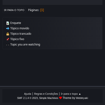
Páginas
1
IR PARA O TOPO
Enquete
Tópico movido
Tópico trancado
Tópico fixo
Topic you are watching
|
|
Ajuda
Regras e Condições
Ir para o topo ▲
,
Theme by
SMF 2.1.4 © 2023
Simple Machines
Webtiryaki